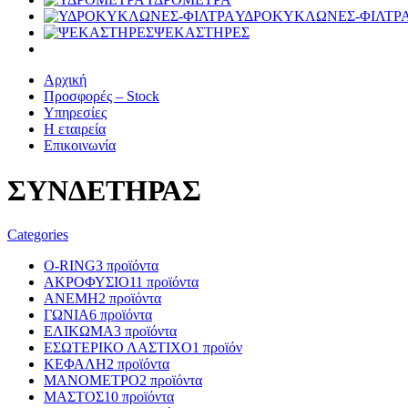
ΥΔΡΟΚΥΚΛΩΝΕΣ-ΦΙΛΤΡ
ΨΕΚΑΣΤΗΡΕΣ
Αρχική
Προσφορές – Stock
Υπηρεσίες
Η εταιρεία
Επικοινωνία
ΣΥΝΔΕΤΗΡΑΣ
Categories
O-RING
3 προϊόντα
ΑΚΡΟΦΥΣΙΟ
11 προϊόντα
ΑΝΕΜΗ
2 προϊόντα
ΓΩΝΙΑ
6 προϊόντα
ΕΛΙΚΩΜΑ
3 προϊόντα
ΕΣΩΤΕΡΙΚΟ ΛΑΣΤΙΧΟ
1 προϊόν
ΚΕΦΑΛΗ
2 προϊόντα
ΜΑΝΟΜΕΤΡΟ
2 προϊόντα
ΜΑΣΤΟΣ
10 προϊόντα