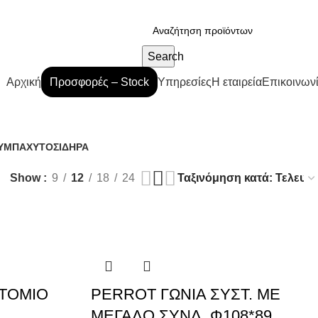
Search
Αρχική
Προσφορές – Stock
Υπηρεσίες
Η εταιρεία
Επικοινων
ΥΜΠΑ
ΧΥΤΟΣΙΔΗΡΑ
ν
22 Προϊόντα
Show
9
12
18
24
ΣΤΟΜΙΟ
PERROT ΓΩΝΙΑ ΣΥΣΤ. ΜΕ
ΜΕΓΑΛΟ ΣΥΝΔ. Φ108*89