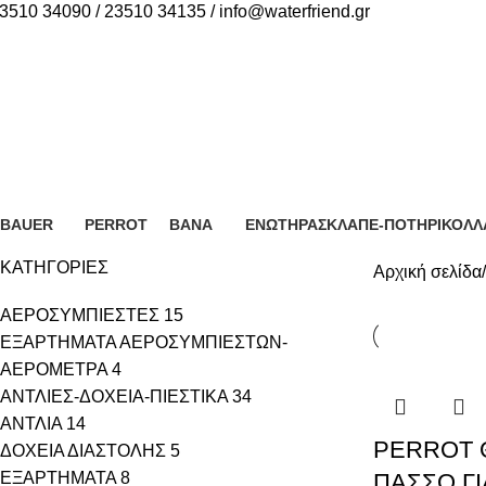
3510 34090 / 23510 34135 / info@waterfriend.gr
ΠΡΟΪΟΝΤΑ
PERROT
BAUER
PERROT
ΒΑΝΑ
ΕΝΩΤΗΡΑΣ
ΚΛΑΠΕ-ΠΟΤΗΡΙ
ΚΟΛΛ
35 Προϊόντα
34 Προϊόντα
7 Προϊόντα
5 Προϊόντα
2 Προϊόντα
2 Προ
ΚΑΤΗΓΟΡΙΕΣ
Αρχική σελίδα
ΑΕΡΟΣΥΜΠΙΕΣΤΕΣ
15
ΕΞΑΡΤΗΜΑΤΑ ΑΕΡΟΣΥΜΠΙΕΣΤΩΝ-
ΑΕΡΟΜΕΤΡΑ
4
ΑΝΤΛΙΕΣ-ΔΟΧΕΙΑ-ΠΙΕΣΤΙΚΑ
34
ΑΝΤΛΙΑ
14
PERROT Θ
ΔΟΧΕΙΑ ΔΙΑΣΤΟΛΗΣ
5
ΕΞΑΡΤΗΜΑΤΑ
8
ΠΑΣΣΟ ΓΙ