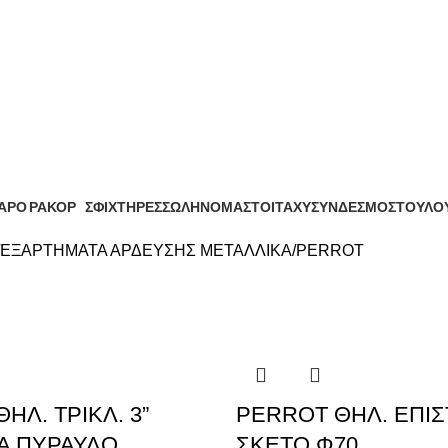
ΑΡΟ
ΡΑΚΟΡ
ΣΦΙΧΤΗΡΕΣ
ΣΩΛΗΝΟΜΑΣΤΟΙ
ΤΑΧΥΣΥΝΔΕΣΜΟΣ
ΤΟΥΛΟ
ϊόντα
1 Προϊόν
5 Προϊόντα
18 Προϊόντα
2 Προϊόντα
1 Προϊό
ΕΞΑΡΤΗΜΑΤΑ ΑΡΔΕΥΣΗΣ ΜΕΤΑΛΛΙΚΑ
PERROT
ΗΛ. ΤΡΙΚΛ. 3”
PERROT ΘΗΛ. ΕΠΙ
Α ΠΥΡΑΥΛΟ
ΣΚΕΤΟ Φ70