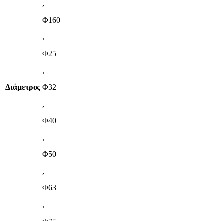
,
Φ160
,
Φ25
,
Διάμετρος
Φ32
,
Φ40
,
Φ50
,
Φ63
,