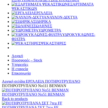
ΕΞΑΡΤΗΜΑΤΑ
ΨΕΚΑΣΤΙΚΩΝ
ΕΡΓΑΛΕΙΑ
ΝΑΥΛΟΝ-ΔΙΧΤΥΑ
ΣΙΔΗΡΙΚΑ
ΣΩΛΗΝΕΣ
ΥΔΡΟΜΕΤΡΑ
ΥΔΡΟΚΥΚΛΩΝΕΣ-
ΦΙΛΤΡΑ
ΨΕΚΑΣΤΗΡΕΣ
Αρχική
Προσφορές – Stock
Υπηρεσίες
Η εταιρεία
Επικοινωνία
Αρχική σελίδα
ΕΡΓΑΛΕΙΑ
ΠΟΤΗΡΟΤΡΥΠΑΝΟ
ΠΟΤΗΡΟΤΡΥΠΑΝΟ Νο111 BENMAN
ΠΟΤΗΡΟΤΡΥΠΑΝΟ Νο51 BENMAN
Back to products
ΠΟΤΗΡΟΤΡΥΠΑΝΑ ΣΕΤ 7τεμ FF