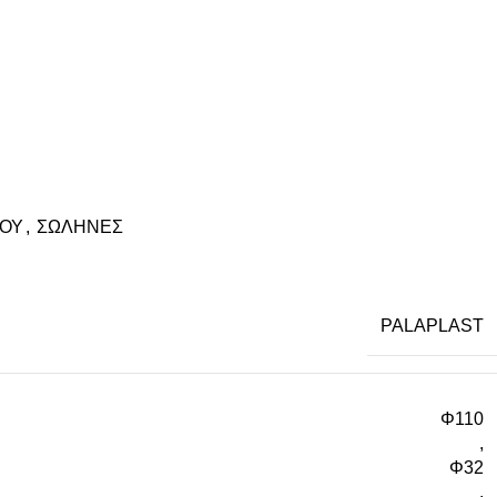
ΡΟΥ
,
ΣΩΛΗΝΕΣ
PALAPLAST
Φ110
,
Φ32
,