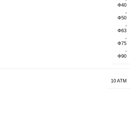
Φ40
,
Φ50
,
Φ63
,
Φ75
,
Φ90
10 ATM