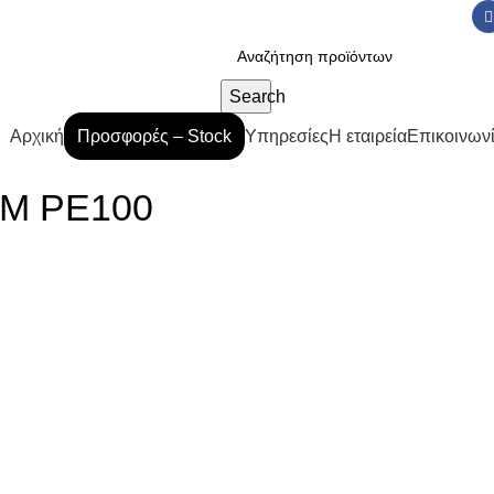
Search
Αρχική
Προσφορές – Stock
Υπηρεσίες
Η εταιρεία
Επικοινων
ΤΜ PE100