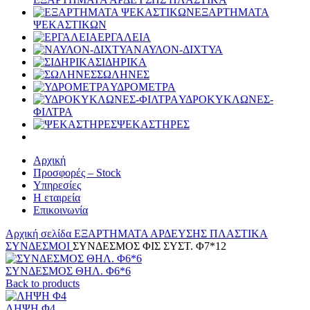
ΕΞΑΡΤΗΜΑΤΑ
ΨΕΚΑΣΤΙΚΩΝ
ΕΡΓΑΛΕΙΑ
ΝΑΥΛΟΝ-ΔΙΧΤΥΑ
ΣΙΔΗΡΙΚΑ
ΣΩΛΗΝΕΣ
ΥΔΡΟΜΕΤΡΑ
ΥΔΡΟΚΥΚΛΩΝΕΣ-
ΦΙΛΤΡΑ
ΨΕΚΑΣΤΗΡΕΣ
Αρχική
Προσφορές – Stock
Υπηρεσίες
Η εταιρεία
Επικοινωνία
Αρχική σελίδα
ΕΞΑΡΤΗΜΑΤΑ ΑΡΔΕΥΣΗΣ ΠΛΑΣΤΙΚΑ
ΣΥΝΔΕΣΜΟΙ
ΣΥΝΔΕΣΜΟΣ ΦΙΣ ΣΥΣΤ. Φ7*12
ΣΥΝΔΕΣΜΟΣ ΘΗΛ. Φ6*6
Back to products
ΛΗΨΗ Φ4