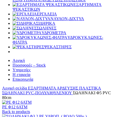
ΕΞΑΡΤΗΜΑΤΑ
ΨΕΚΑΣΤΙΚΩΝ
ΕΡΓΑΛΕΙΑ
ΝΑΥΛΟΝ-ΔΙΧΤΥΑ
ΣΙΔΗΡΙΚΑ
ΣΩΛΗΝΕΣ
ΥΔΡΟΜΕΤΡΑ
ΥΔΡΟΚΥΚΛΩΝΕΣ-
ΦΙΛΤΡΑ
ΨΕΚΑΣΤΗΡΕΣ
Αρχική
Προσφορές – Stock
Υπηρεσίες
Η εταιρεία
Επικοινωνία
Αρχική σελίδα
ΕΞΑΡΤΗΜΑΤΑ ΑΡΔΕΥΣΗΣ ΠΛΑΣΤΙΚΑ
ΣΩΛΗΝΑΚΙ PVC-ΠΟΛΥΑΙΘΥΛΕΝΙΟΥ
ΣΩΛΗΝΑΚΙ Φ5 PVC
80cm
PE Φ12 6ΑΤΜ
Back to products