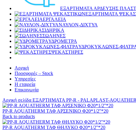
ΕΞΑΡΤΗΜΑΤΑ ΑΡΔΕΥΣΗΣ ΠΛΑΣΤ
ΕΞΑΡΤΗΜΑΤΑ ΨΕΚΑΣ
ΕΡΓΑΛΕΙΑ
ΝΑΥΛΟΝ-ΔΙΧΤΥΑ
ΣΙΔΗΡΙΚΑ
ΣΩΛΗΝΕΣ
ΥΔΡΟΜΕΤΡΑ
ΥΔΡΟΚΥΚΛΩΝΕΣ-ΦΙΛΤΡ
ΨΕΚΑΣΤΗΡΕΣ
Αρχική
Προσφορές – Stock
Υπηρεσίες
Η εταιρεία
Επικοινωνία
Αρχική σελίδα
ΕΞΑΡΤΗΜΑΤΑ PP-R - PALAPLAST-AQUATH
PP-R AQUATHERM ΤΑΦ ΑΡΣΕΝΙΚΟ Φ20*1/2''*20
Back to products
PP-R AQUATHERM ΤΑΦ ΘΗΛΥΚΟ Φ20*1/2''*20