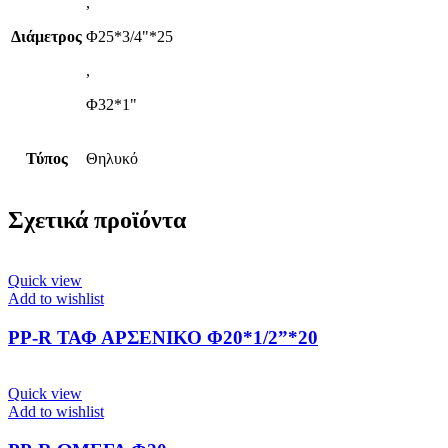
,
Διάμετρος
Φ25*3/4"*25
,
Φ32*1"
Τύπος
Θηλυκό
Σχετικά προϊόντα
Quick view
Add to wishlist
PP-R ΤΑΦ ΑΡΣΕΝΙΚΟ Φ20*1/2”*20
Quick view
Add to wishlist