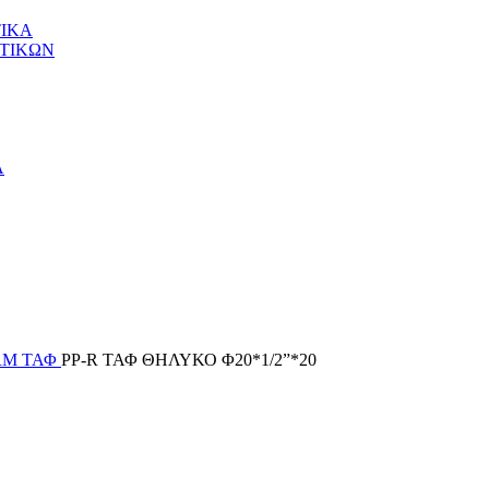
ΙΚΑ
ΤΙΚΩΝ
Α
ERM
ΤΑΦ
PP-R ΤΑΦ ΘΗΛΥΚΟ Φ20*1/2”*20