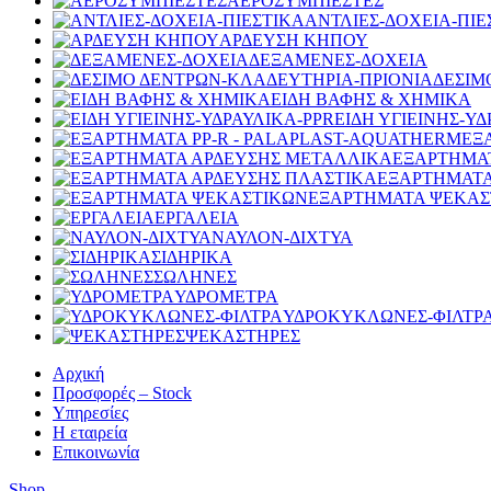
ΑΕΡΟΣΥΜΠΙΕΣΤΕΣ
ΑΝΤΛΙΕΣ-ΔΟΧΕΙΑ-ΠΙΕ
ΑΡΔΕΥΣΗ ΚΗΠΟΥ
ΔΕΞΑΜΕΝΕΣ-ΔΟΧΕΙΑ
ΔΕΣΙΜ
ΕΙΔΗ ΒΑΦΗΣ & ΧΗΜΙΚΑ
ΕΙΔΗ ΥΓΙΕΙΝΗΣ-ΥΔ
ΕΞ
ΕΞΑΡΤΗΜΑ
ΕΞΑΡΤΗΜΑΤΑ
ΕΞΑΡΤΗΜΑΤΑ ΨΕΚΑΣ
ΕΡΓΑΛΕΙΑ
ΝΑΥΛΟΝ-ΔΙΧΤΥΑ
ΣΙΔΗΡΙΚΑ
ΣΩΛΗΝΕΣ
ΥΔΡΟΜΕΤΡΑ
ΥΔΡΟΚΥΚΛΩΝΕΣ-ΦΙΛΤΡ
ΨΕΚΑΣΤΗΡΕΣ
Αρχική
Προσφορές – Stock
Υπηρεσίες
Η εταιρεία
Επικοινωνία
Shop