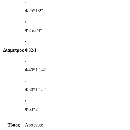
,
Φ25*1/2"
,
Φ25/3/4"
,
Διάμετρος
Φ32/1"
,
Φ40*1 1/4"
,
Φ50*1 1/2"
,
Φ63*2"
Τύπος
Αρσενικό