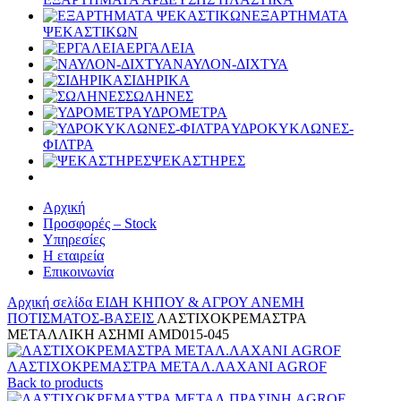
ΕΞΑΡΤΗΜΑΤΑ
ΨΕΚΑΣΤΙΚΩΝ
ΕΡΓΑΛΕΙΑ
ΝΑΥΛΟΝ-ΔΙΧΤΥΑ
ΣΙΔΗΡΙΚΑ
ΣΩΛΗΝΕΣ
ΥΔΡΟΜΕΤΡΑ
ΥΔΡΟΚΥΚΛΩΝΕΣ-
ΦΙΛΤΡΑ
ΨΕΚΑΣΤΗΡΕΣ
Αρχική
Προσφορές – Stock
Υπηρεσίες
Η εταιρεία
Επικοινωνία
Αρχική σελίδα
ΕΙΔΗ ΚΗΠΟΥ & ΑΓΡΟΥ
ΑΝΕΜΗ
ΠΟΤΙΣΜΑΤΟΣ-ΒΑΣΕΙΣ
ΛΑΣΤΙΧΟΚΡΕΜΑΣΤΡΑ
ΜΕΤΑΛΛΙΚΗ ΑΣΗΜΙ AMD015-045
ΛΑΣΤΙΧΟΚΡΕΜΑΣΤΡΑ ΜΕΤΑΛ.ΛΑΧΑΝΙ AGROF
Back to products