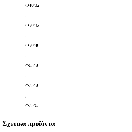
Φ40/32
,
Φ50/32
,
Φ50/40
,
Φ63/50
,
Φ75/50
,
Φ75/63
Σχετικά προϊόντα