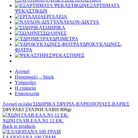
ΕΞΑΡΤΗΜΑΤΑ
ΨΕΚΑΣΤΙΚΩΝ
ΕΡΓΑΛΕΙΑ
ΝΑΥΛΟΝ-ΔΙΧΤΥΑ
ΣΙΔΗΡΙΚΑ
ΣΩΛΗΝΕΣ
ΥΔΡΟΜΕΤΡΑ
ΥΔΡΟΚΥΚΛΩΝΕΣ-
ΦΙΛΤΡΑ
ΨΕΚΑΣΤΗΡΕΣ
Αρχική
Προσφορές – Stock
Υπηρεσίες
Η εταιρεία
Επικοινωνία
Αρχική σελίδα
ΣΙΔΗΡΙΚΑ
ΣΦΥΡΙΑ-ΒΑΡΙΟΠΟΥΛΕΣ-ΒΑΡΙΕΣ
ΣΦΥΡΑΚΙ ΞΥΛΙΝΗ ΛΑΒΗ 800gr
ΧΩΝΙ ΓΑΛΒ.ΕΛΛ.Ν1 12 ΕΚ.
Back to products
ΕΛΑΙΟΠΑΝΑ 100 ΓΡΑΜ