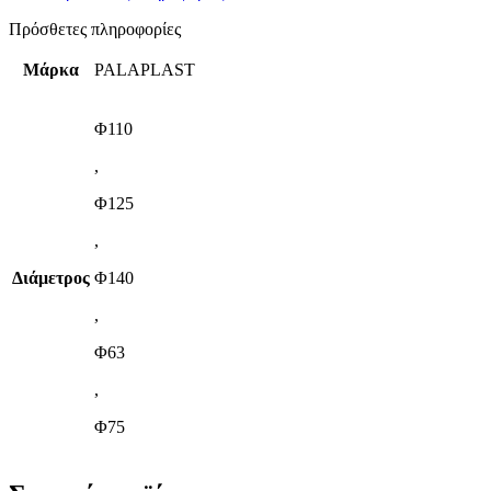
Πρόσθετες πληροφορίες
Μάρκα
PALAPLAST
Φ110
,
Φ125
,
Διάμετρος
Φ140
,
Φ63
,
Φ75