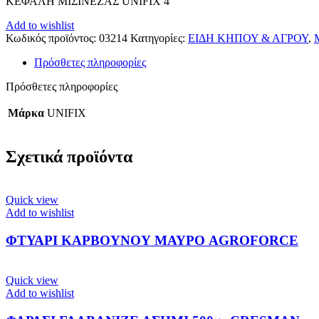
ΚΕΦΑΛΗ ΜΙΣΙΝΕΖΑΣ UNIFIX 4
Add to wishlist
Κωδικός προϊόντος:
03214
Κατηγορίες:
ΕΙΔΗ ΚΗΠΟΥ & ΑΓΡΟΥ
,
Πρόσθετες πληροφορίες
Πρόσθετες πληροφορίες
Μάρκα
UNIFIX
Σχετικά προϊόντα
Quick view
Add to wishlist
ΦΤΥΑΡΙ ΚΑΡΒΟΥΝΟΥ ΜΑΥΡΟ AGROFORCE
Quick view
Add to wishlist